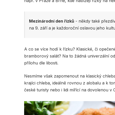
např. v Praze a Brně, kde nabízejí řízky na ně
Mezinárodní den řízků
 - někdy také přezdí
na 9. září a je každoroční oslavou jeho kultu
A co se více hodí k řízku? Klasické, či ope
bramborový salát? Na to žádná univerzální odp
přílohu dle libosti.
Nesmíme však zapomenout na klasický chleba, 
krajíci chleba, ideálně rovnou z alobalu a k to
české turisty nebo i lidi mířící na dovolenou v