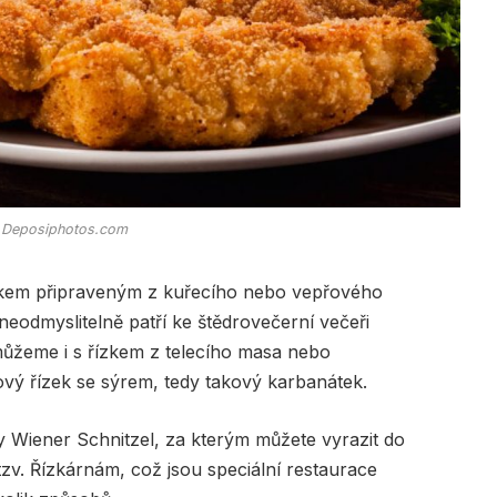
, Deposiphotos.com
ízkem připraveným z kuřecího nebo vepřového
 neodmyslitelně patří ke štědrovečerní večeři
ůžeme i s řízkem z telecího masa nebo
ový řízek se sýrem, tedy takový karbanátek.
dy Wiener Schnitzel, za kterým můžete vyrazit do
 tzv. Řízkárnám, což jsou speciální restaurace