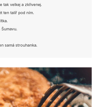
 tak velkej a zkřivenej.
t ten talíř pod ním.
ítka.
na Šumavu.
 jen samá strouhanka.