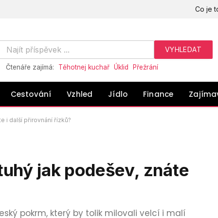
Co je t
Čtenáře zajímá:
Těhotnej kuchař
Úklid
Přežrání
Cestování
Vzhled
Jídlo
Finance
Zajíma
 i další přirovnání řízků?
 tuhý jak podešev, znáte
ý pokrm, který by tolik milovali velcí i malí