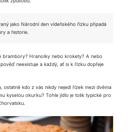
kolik způsobů.
vaný jako Národní den vídeňského řízku připadá 
ry a historie.
čené brambory? Hranolky nebo krokety? A nebo
ověď neexistuje a každý, ať si k řízku dopřeje
ostatně kdo z vás nikdy nejedl řízek mezi dvěma
mu kyselou okurku? Tohle jídlo je tolik typické pro
 Chorvatsku.