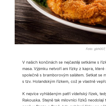
Foto: gbh007
V našich končinách se nejčastěji setkáme s ř
masa. Výjimku netvoří ani řízky z kapra, které
společně s bramborovým salátem. Setkat se m
s tzv. Holandským řízkem, což je vlastně vepř
K nejvíce vyhlášeným patří vídeňský řízek, te
Rakouska. Stejně tak milovníci řízků neodolají