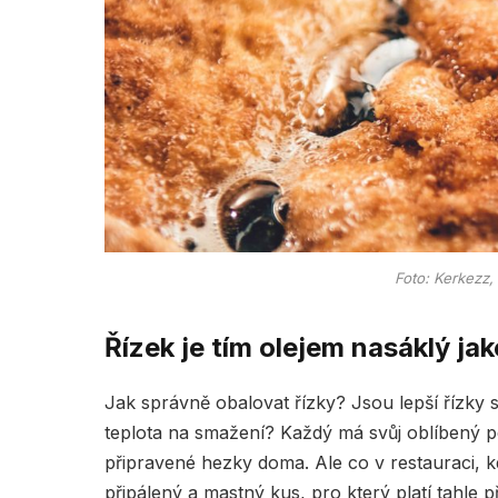
Foto: Kerkezz
Řízek je tím olejem nasáklý ja
Jak správně obalovat řízky? Jsou lepší řízky s
teplota na smažení? Každý má svůj oblíbený po
připravené hezky doma. Ale co v restauraci, k
připálený a mastný kus, pro který platí tahle p