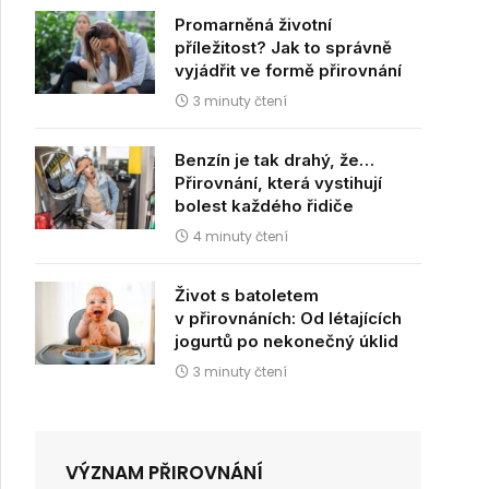
Promarněná životní
příležitost? Jak to správně
vyjádřit ve formě přirovnání
3 minuty čtení
Benzín je tak drahý, že…
Přirovnání, která vystihují
bolest každého řidiče
4 minuty čtení
Život s batoletem
v přirovnáních: Od létajících
jogurtů po nekonečný úklid
3 minuty čtení
VÝZNAM PŘIROVNÁNÍ