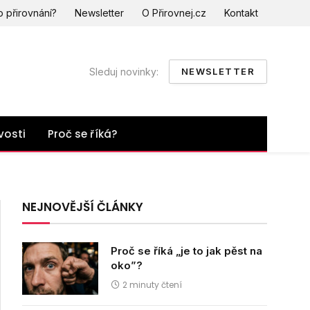
o přirovnání?
Newsletter
O Přirovnej.cz
Kontakt
Sleduj novinky:
NEWSLETTER
vosti
Proč se říká?
NEJNOVĚJŠÍ ČLÁNKY
Proč se říká „je to jak pěst na
oko”?
2 minuty čtení