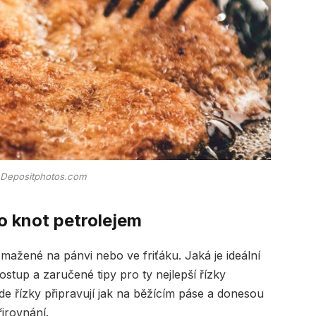
, Depositphotos.com
ko knot petrolejem
mažené na pánvi nebo ve friťáku. Jaká je ideální
stup a zaručené tipy pro ty nejlepší řízky
de řízky připravují jak na běžícím páse a donesou
řirovnání.