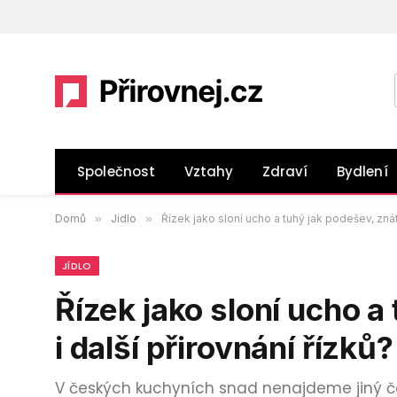
Společnost
Vztahy
Zdraví
Bydlení
Domů
»
Jídlo
»
Řízek jako sloní ucho a tuhý jak podešev, znáte
JÍDLO
Řízek jako sloní ucho a
i další přirovnání řízků?
V českých kuchyních snad nenajdeme jiný česk