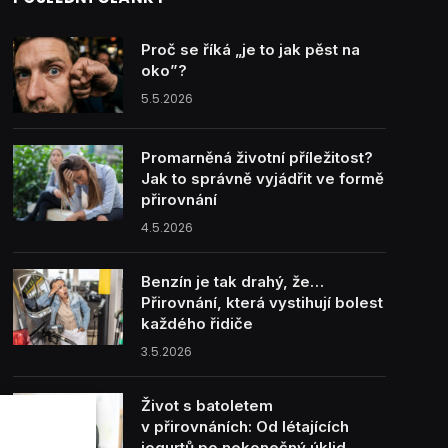
Proč se říká „je to jak pěst na
oko”?
5.5.2026
Promarněná životní příležitost?
Jak to správně vyjádřit ve formě
přirovnání
4.5.2026
Benzín je tak drahý, že…
Přirovnání, která vystihují bolest
každého řidiče
3.5.2026
Život s batoletem
v přirovnáních: Od létajících
jogurtů po nekonečný úklid