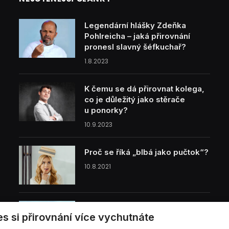
Legendární hlášky Zdeňka
Pohlreicha – jaká přirovnání
pronesl slavný šéfkuchař?
1.8.2023
K čemu se dá přirovnat kolega,
co je důležitý jako stěrače
u ponorky?
10.9.2023
Proč se říká „blbá jako pučtok“?
10.8.2021
Proč se říká „hubená jako lunt“?
es si přirovnání více vychutnáte
5.4.2024