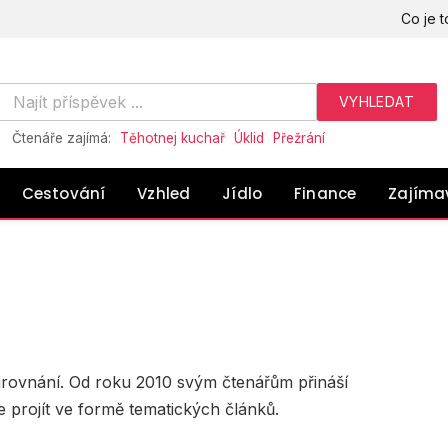
Co je t
Čtenáře zajímá:
Těhotnej kuchař
Úklid
Přežrání
Cestování
Vzhled
Jídlo
Finance
Zajíma
řirovnání. Od roku 2010 svým čtenářům přináší
e projít ve formě tematických článků.