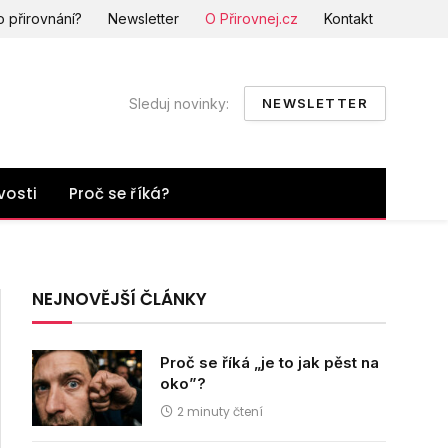
o přirovnání?
Newsletter
O Přirovnej.cz
Kontakt
Sleduj novinky:
NEWSLETTER
vosti
Proč se říká?
NEJNOVĚJŠÍ ČLÁNKY
Proč se říká „je to jak pěst na
oko”?
2 minuty čtení