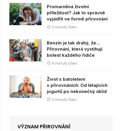
Promarněná životní
příležitost? Jak to správně
vyjádřit ve formě přirovnání
3 minuty čtení
Benzín je tak drahý, že…
Přirovnání, která vystihují
bolest každého řidiče
4 minuty čtení
Život s batoletem
v přirovnáních: Od létajících
jogurtů po nekonečný úklid
3 minuty čtení
VÝZNAM PŘIROVNÁNÍ