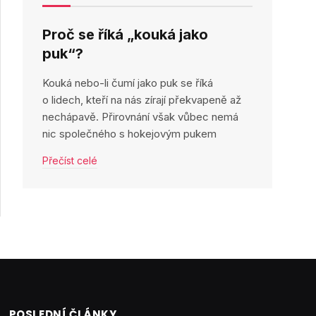
Proč se říká „kouká jako
puk“?
Kouká nebo-li čumí jako puk se říká
o lidech, kteří na nás zírají překvapeně až
nechápavě. Přirovnání však vůbec nemá
nic společného s hokejovým pukem
Přečíst celé
POSLEDNÍ ČLÁNKY