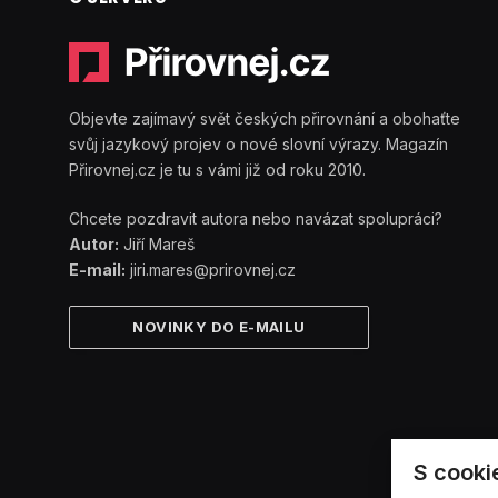
Objevte zajímavý svět českých přirovnání a obohaťte
svůj jazykový projev o nové slovní výrazy. Magazín
Přirovnej.cz je tu s vámi již od roku 2010.
Chcete pozdravit autora nebo navázat spolupráci?
Autor:
Jiří Mareš
E-mail:
jiri.mares@prirovnej.cz
NOVINKY DO E-MAILU
S cooki