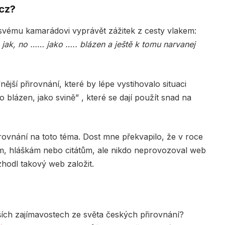
.cz?
svému kamarádovi vyprávět zážitek z cesty vlakem:
 jak, no …… jako ….. blázen a ještě k tomu narvanej
ější přirovnání, které by lépe vystihovalo situaci
 blázen, jako svině” , které se dají použít snad na
řirovnání na toto téma. Dost mne překvapilo, že v roce
m, hláškám nebo citátům, ale nikdo neprovozoval web
zhodl takový web založit.
ších zajímavostech ze světa českých přirovnání?