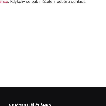
ránce
. Kdykoliv se pak můžete z odběru odhlásit.
NEJČTENĚJŠÍ ČLÁNKY