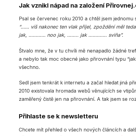
Jak vznikl nápad na založení Přirovnej
Psal se červenec roku 2010 a chtěl jsem jednomu 
“…… víš nakonec ten vlak přijel, zpoždění měl teda
jak, ………… noo jak, …….. jak …………. sviňa”.
Štvalo mne, že v tu chvíli mě nenapadlo žádné trefn
a nebylo tak moc obecné jako přirovnání typu “jako
všechno.
Sedl jsem tenkrát k internetu a začal hledat jiná p
2010 existovala hromada webů věnujících se vtipů
zaměřený čistě jen na přirovnání. A tak jsem se ro
Přihlaste se k newsletteru
Chcete mít přehled o všech nových článcích a dal