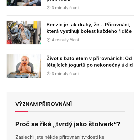
3 minuty čtení
Benzín je tak drahý, že… Přirovnání,
která vystihují bolest každého řidiče
4 minuty čtení
Život s batoletem v přirovnáních: Od
létajících jogurtů po nekonečný úklid
3 minuty čtení
VÝZNAM PŘIROVNÁNÍ
Proč se říká „tvrdý jako štolverk“?
Zaslechli jste někde přirovnání tvrdosti ke