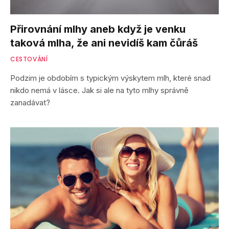
Přirovnání mlhy aneb když je venku
taková mlha, že ani nevidíš kam čůráš
CESTOVÁNÍ
Podzim je obdobím s typickým výskytem mlh, které snad
nikdo nemá v lásce. Jak si ale na tyto mlhy správně
zanadávat?