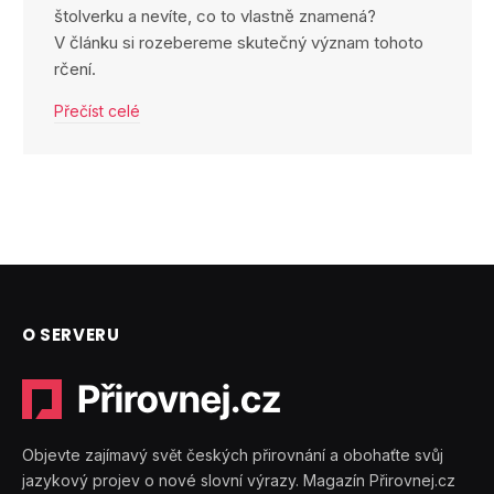
štolverku a nevíte, co to vlastně znamená?
V článku si rozebereme skutečný význam tohoto
rčení.
Přečíst celé
O SERVERU
Objevte zajímavý svět českých přirovnání a obohaťte svůj
jazykový projev o nové slovní výrazy. Magazín Přirovnej.cz