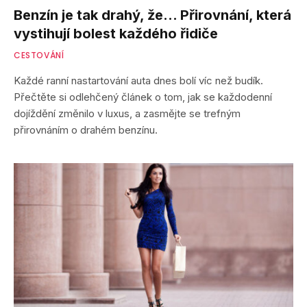
Benzín je tak drahý, že… Přirovnání, která
vystihují bolest každého řidiče
CESTOVÁNÍ
Každé ranní nastartování auta dnes bolí víc než budík.
Přečtěte si odlehčený článek o tom, jak se každodenní
dojíždění změnilo v luxus, a zasmějte se trefným
přirovnáním o drahém benzínu.