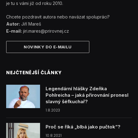
je tu s vámi již od roku 2010.
Chcete pozdravit autora nebo navázat spolupráci?
Autor:
Jiří Mareš
E-mail:
jiri.mares@prirovnej.cz
NOVINKY DO E-MAILU
NEJČTENĚJŠÍ ČLÁNKY
Legendární hlášky Zdeňka
Pohlreicha – jaká přirovnání pronesl
slavný šéfkuchař?
1.8.2023
Proč se říká „blbá jako pučtok“?
10.8.2021