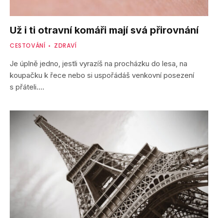
Už i ti otravní komáři mají svá přirovnání
CESTOVÁNÍ
ZDRAVÍ
Je úplně jedno, jestli vyrazíš na procházku do lesa, na
koupačku k řece nebo si uspořádáš venkovní posezení
s přáteli.…