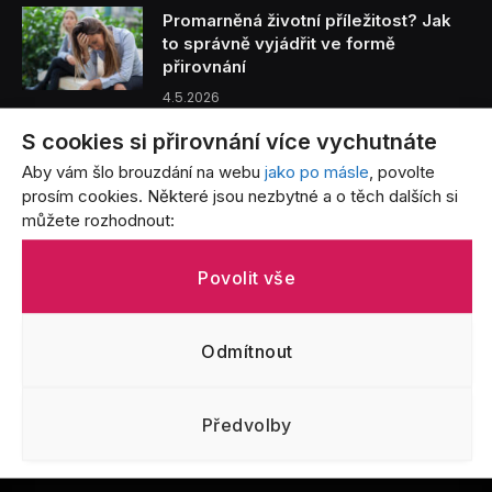
Promarněná životní příležitost? Jak
to správně vyjádřit ve formě
přirovnání
4.5.2026
S cookies si přirovnání více vychutnáte
Benzín je tak drahý, že… Přirovnání,
Aby vám šlo brouzdání na webu
jako po másle
, povolte
která vystihují bolest každého řidiče
prosím cookies. Některé jsou nezbytné a o těch dalších si
3.5.2026
můžete rozhodnout:
Život s batoletem v přirovnáních: Od
Povolit vše
létajících jogurtů po nekonečný úklid
3.5.2026
Odmítnout
Předvolby
CO JE TO PŘIROVNÁNÍ?
OCHRANA OSOBNÍCH ÚDAJŮ