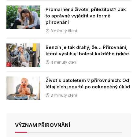
Promarněná životní příležitost? Jak
to správně vyjádřit ve formě
přirovnání
3 minuty čtení
Benzín je tak drahý, že… Přirovnání,
která vystihují bolest každého řidiče
4 minuty čtení
Život s batoletem v přirovnáních: Od
létajících jogurtů po nekonečný úklid
3 minuty čtení
VÝZNAM PŘIROVNÁNÍ