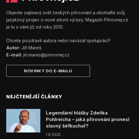
Objevte zajímavý svět českých přirovnání a obohaťte svůj
jazykový projev o nové slovní výrazy. Magazín Přirovnej.cz
je tu s vámi již od roku 2010.
Chcete pozdravit autora nebo navázat spolupráci?
Autor:
Jiří Mareš
E-mail:
jiri.mares@prirovnej.cz
NOVINKY DO E-MAILU
NEJČTENĚJŠÍ ČLÁNKY
Legendární hlášky Zdeňka
Pohlreicha – jaká přirovnání pronesl
slavný šéfkuchař?
1.8.2023