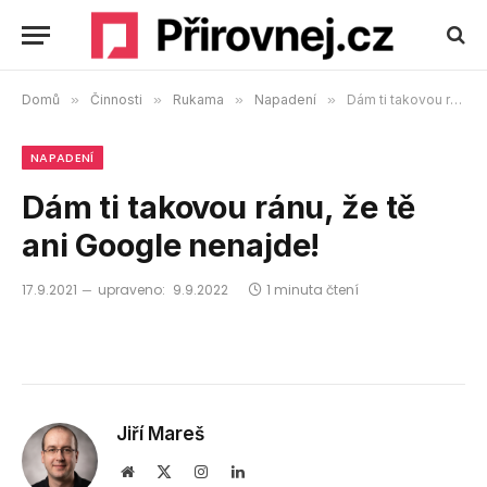
Domů
»
Činnosti
»
Rukama
»
Napadení
»
Dám ti takovou ránu, že tě ani Google nenajde!
NAPADENÍ
Dám ti takovou ránu, že tě
ani Google nenajde!
17.9.2021
upraveno:
9.9.2022
1 minuta čtení
Jiří Mareš
Webová
X
Instagram
LinkedIn