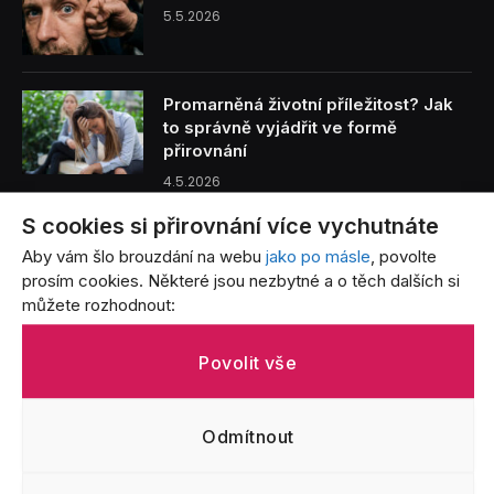
5.5.2026
Promarněná životní příležitost? Jak
to správně vyjádřit ve formě
přirovnání
4.5.2026
S cookies si přirovnání více vychutnáte
Benzín je tak drahý, že… Přirovnání,
Aby vám šlo brouzdání na webu
jako po másle
, povolte
která vystihují bolest každého řidiče
prosím cookies. Některé jsou nezbytné a o těch dalších si
3.5.2026
můžete rozhodnout:
Život s batoletem v přirovnáních: Od
Povolit vše
létajících jogurtů po nekonečný úklid
3.5.2026
Odmítnout