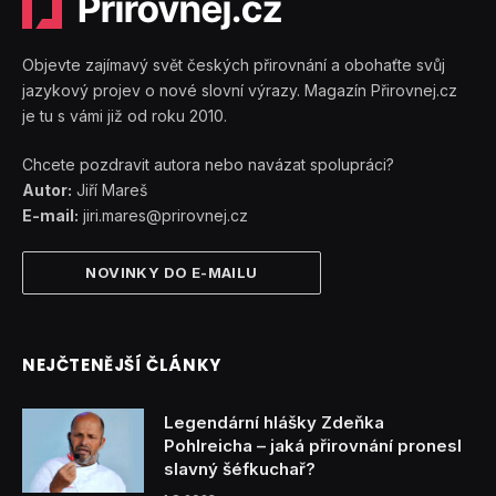
Objevte zajímavý svět českých přirovnání a obohaťte svůj
jazykový projev o nové slovní výrazy. Magazín Přirovnej.cz
je tu s vámi již od roku 2010.
Chcete pozdravit autora nebo navázat spolupráci?
Autor:
Jiří Mareš
E-mail:
jiri.mares@prirovnej.cz
NOVINKY DO E-MAILU
NEJČTENĚJŠÍ ČLÁNKY
Legendární hlášky Zdeňka
Pohlreicha – jaká přirovnání pronesl
slavný šéfkuchař?