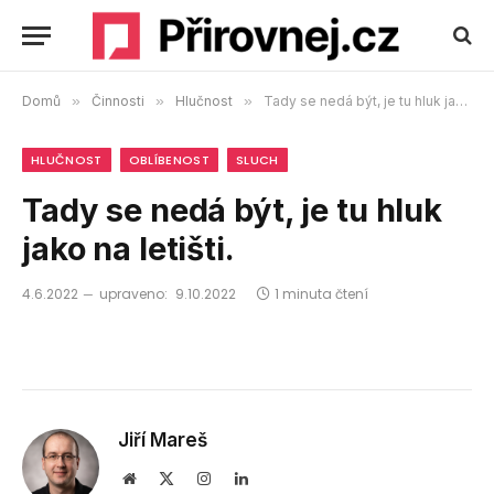
Domů
»
Činnosti
»
Hlučnost
»
Tady se nedá být, je tu hluk jako na letišti.
HLUČNOST
OBLÍBENOST
SLUCH
Tady se nedá být, je tu hluk
jako na letišti.
4.6.2022
upraveno:
9.10.2022
1 minuta čtení
Jiří Mareš
Webová
X
Instagram
LinkedIn