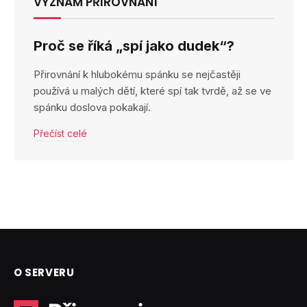
VÝZNAM PŘIROVNÁNÍ
Proč se říká „spí jako dudek“?
Přirovnání k hlubokému spánku se nejčastěji
používá u malých dětí, které spí tak tvrdě, až se ve
spánku doslova pokakají.
Přečíst celé
O SERVERU