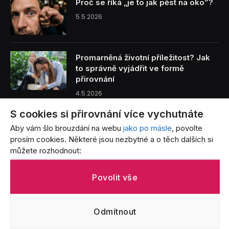
Proč se říká „je to jak pěst na oko”?
5.5.2026
Promarněná životní příležitost? Jak
to správně vyjádřit ve formě
přirovnání
4.5.2026
S cookies si přirovnání více vychutnáte
Benzín je tak drahý, že… Přirovnání,
Aby vám šlo brouzdání na webu
jako po másle
, povolte
která vystihují bolest každého řidiče
prosím cookies. Některé jsou nezbytné a o těch dalších si
3.5.2026
můžete rozhodnout:
Život s batoletem v přirovnáních: Od
Povolit vše
létajících jogurtů po nekonečný úklid
3.5.2026
Odmítnout