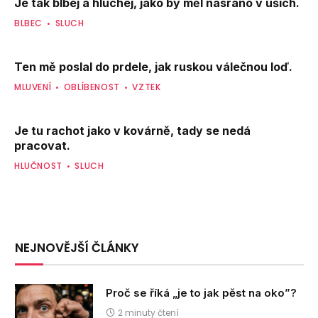
Je tak blbej a hluchej, jako by měl nasráno v uších.
BLBEC
SLUCH
Ten mě poslal do prdele, jak ruskou válečnou loď.
MLUVENÍ
OBLÍBENOST
VZTEK
Je tu rachot jako v kovárně, tady se nedá
pracovat.
HLUČNOST
SLUCH
NEJNOVĚJŠÍ ČLÁNKY
Proč se říká „je to jak pěst na oko”?
2 minuty čtení