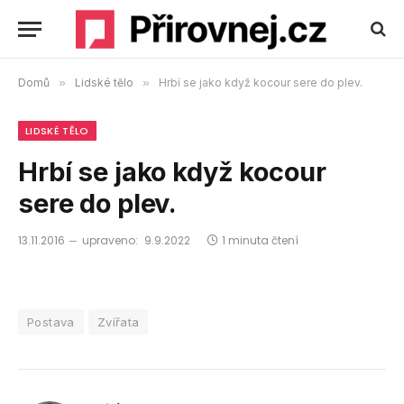
Domů
»
Lidské tělo
»
Hrbí se jako když kocour sere do plev.
LIDSKÉ TĚLO
Hrbí se jako když kocour
sere do plev.
13.11.2016
upraveno:
9.9.2022
1 minuta čtení
Postava
Zvířata