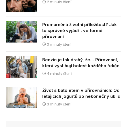
2 minuty čtení
Promarněná životní příležitost? Jak
to správně vyjádřit ve formě
přirovnání
3 minuty čtení
Benzín je tak drahý, že… Přirovnání,
která vystihují bolest každého řidiče
4 minuty čtení
Život s batoletem v přirovnáních: Od
létajících jogurtů po nekonečný úklid
3 minuty čtení