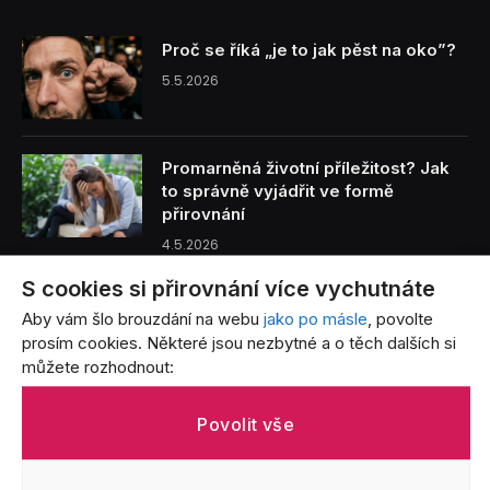
Proč se říká „je to jak pěst na oko”?
5.5.2026
Promarněná životní příležitost? Jak
to správně vyjádřit ve formě
přirovnání
4.5.2026
S cookies si přirovnání více vychutnáte
Benzín je tak drahý, že… Přirovnání,
Aby vám šlo brouzdání na webu
jako po másle
, povolte
která vystihují bolest každého řidiče
prosím cookies. Některé jsou nezbytné a o těch dalších si
3.5.2026
můžete rozhodnout:
Život s batoletem v přirovnáních: Od
Povolit vše
létajících jogurtů po nekonečný úklid
3.5.2026