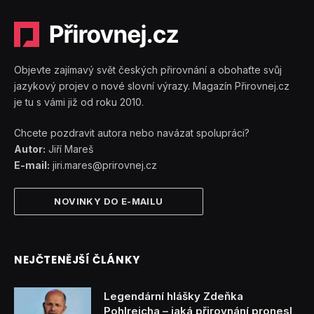
Objevte zajímavý svět českých přirovnání a obohaťte svůj
jazykový projev o nové slovní výrazy. Magazín Přirovnej.cz
je tu s vámi již od roku 2010.
Chcete pozdravit autora nebo navázat spolupráci?
Autor:
Jiří Mareš
E-mail:
jiri.mares@prirovnej.cz
NOVINKY DO E-MAILU
NEJČTENĚJŠÍ ČLÁNKY
Legendární hlášky Zdeňka
Pohlreicha – jaká přirovnání pronesl