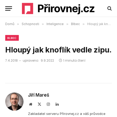
Domů
»
Schopnosti
»
Inteligence
»
Blbec
»
Hloupý jak knoflík vedle zipu.
BLBEC
Hloupý jak knoflík vedle zipu.
7.4.2018
upraveno:
9.9.2022
1 minuta čtení
Jiří Mareš
Webová
X
Instagram
LinkedIn
stránka
(Twitter)
Zakladatel serveru Přirovnej.cz a váš průvodce