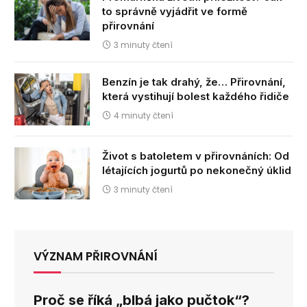
to správně vyjádřit ve formě
přirovnání
3 minuty čtení
Benzín je tak drahý, že… Přirovnání,
která vystihují bolest každého řidiče
4 minuty čtení
Život s batoletem v přirovnáních: Od
létajících jogurtů po nekonečný úklid
3 minuty čtení
VÝZNAM PŘIROVNÁNÍ
Proč se říká „blbá jako pučtok“?