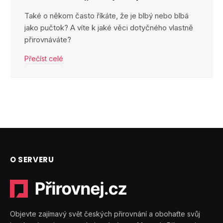
Také o někom často říkáte, že je blbý nebo blbá
jako pučtok? A víte k jaké věci dotyčného vlastně
přirovnáváte?
Přečíst celé
O SERVERU
Objevte zajímavý svět českých přirovnání a obohaťte svůj