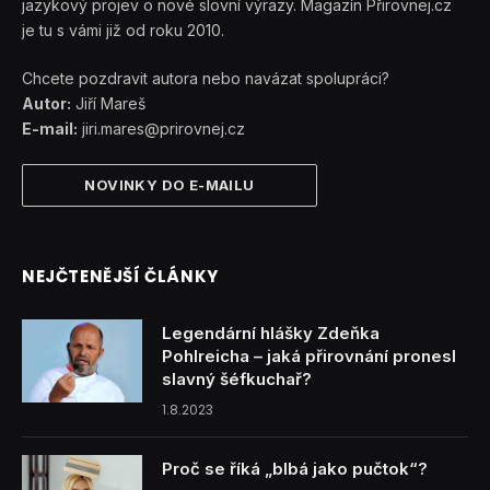
jazykový projev o nové slovní výrazy. Magazín Přirovnej.cz
je tu s vámi již od roku 2010.
Chcete pozdravit autora nebo navázat spolupráci?
Autor:
Jiří Mareš
E-mail:
jiri.mares@prirovnej.cz
NOVINKY DO E-MAILU
NEJČTENĚJŠÍ ČLÁNKY
Legendární hlášky Zdeňka
Pohlreicha – jaká přirovnání pronesl
slavný šéfkuchař?
1.8.2023
Proč se říká „blbá jako pučtok“?