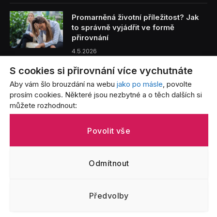
Promarněná životní příležitost? Jak
to správně vyjádřit ve formě
přirovnání
4.5.2026
S cookies si přirovnání více vychutnáte
Benzín je tak drahý, že… Přirovnání,
Aby vám šlo brouzdání na webu
jako po másle
, povolte
která vystihují bolest každého řidiče
prosím cookies. Některé jsou nezbytné a o těch dalších si
3.5.2026
můžete rozhodnout:
Život s batoletem v přirovnáních: Od
Povolit vše
létajících jogurtů po nekonečný úklid
3.5.2026
Odmítnout
Předvolby
CO JE TO PŘIROVNÁNÍ?
OCHRANA OSOBNÍCH ÚDAJŮ