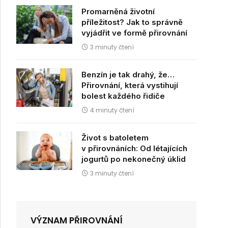
Promarněná životní
příležitost? Jak to správně
vyjádřit ve formě přirovnání
dIn
3 minuty čtení
Benzín je tak drahý, že…
Přirovnání, která vystihují
bolest každého řidiče
4 minuty čtení
Život s batoletem
v přirovnáních: Od létajících
jogurtů po nekonečný úklid
3 minuty čtení
VÝZNAM PŘIROVNÁNÍ