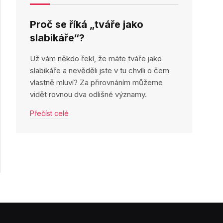
Proč se říká „tváře jako
slabikáře“?
Už vám někdo řekl, že máte tváře jako
slabikáře a nevěděli jste v tu chvíli o čem
vlastně mluví? Za přirovnáním můžeme
vidět rovnou dva odlišné významy.
Přečíst celé