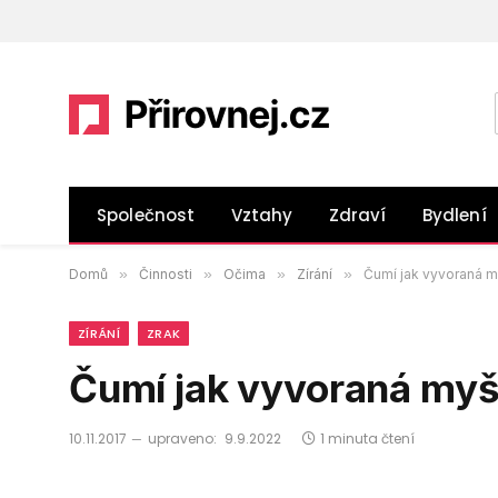
Společnost
Vztahy
Zdraví
Bydlení
Domů
»
Činnosti
»
Očima
»
Zírání
»
Čumí jak vyvoraná m
ZÍRÁNÍ
ZRAK
Čumí jak vyvoraná myš
10.11.2017
upraveno:
9.9.2022
1 minuta čtení