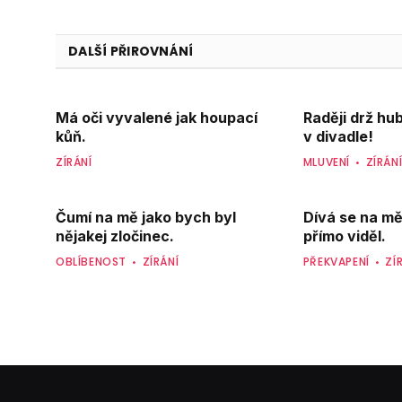
DALŠÍ PŘIROVNÁNÍ
Má oči vyvalené jak houpací
Raději drž hu
kůň.
v divadle!
ZÍRÁNÍ
MLUVENÍ
ZÍRÁN
Čumí na mě jako bych byl
Dívá se na mě
nějakej zločinec.
přímo viděl.
OBLÍBENOST
ZÍRÁNÍ
PŘEKVAPENÍ
ZÍ