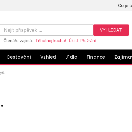
Co je t
Čtenáře zajímá:
Těhotnej kuchař
Úklid
Přežrání
Cestování
Vzhled
Jídlo
Finance
Zajíma
yš.
.