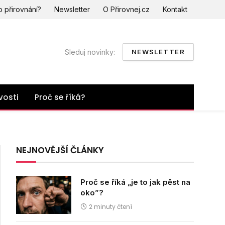
o přirovnání?
Newsletter
O Přirovnej.cz
Kontakt
Sleduj novinky:
NEWSLETTER
vosti
Proč se říká?
NEJNOVĚJŠÍ ČLÁNKY
Proč se říká „je to jak pěst na
oko”?
2 minuty čtení