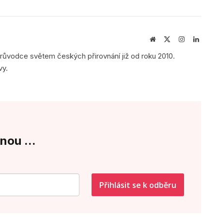
Webová
X
Instagram
Linke
stránka
(Twitter)
průvodce světem českých přirovnání již od roku 2010.
vy.
nou ...
Přihlásit se k odběru