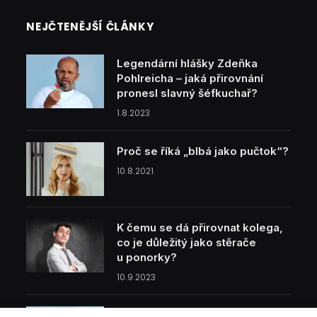
NEJČTENĚJŠÍ ČLÁNKY
Legendární hlášky Zdeňka
Pohlreicha – jaká přirovnání
pronesl slavný šéfkuchař?
1.8.2023
Proč se říká „blbá jako pučtok“?
10.8.2021
K čemu se dá přirovnat kolega,
co je důležitý jako stěrače
u ponorky?
10.9.2023
Proč se říká „hubená jako lunt“?