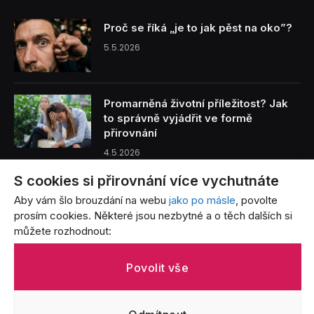
Proč se říká „je to jak pěst na oko”?
5.5.2026
Promarněná životní příležitost? Jak
to správně vyjádřit ve formě
přirovnání
4.5.2026
S cookies si přirovnání více vychutnáte
Benzín je tak drahý, že… Přirovnání,
Aby vám šlo brouzdání na webu
jako po másle
, povolte
která vystihují bolest každého řidiče
prosím cookies. Některé jsou nezbytné a o těch dalších si
3.5.2026
můžete rozhodnout:
Život s batoletem v přirovnáních: Od
Povolit vše
létajících jogurtů po nekonečný úklid
3.5.2026