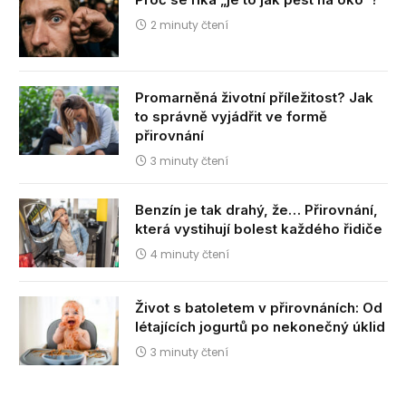
2 minuty čtení
Promarněná životní příležitost? Jak
to správně vyjádřit ve formě
přirovnání
3 minuty čtení
Benzín je tak drahý, že… Přirovnání,
která vystihují bolest každého řidiče
4 minuty čtení
Život s batoletem v přirovnáních: Od
létajících jogurtů po nekonečný úklid
3 minuty čtení