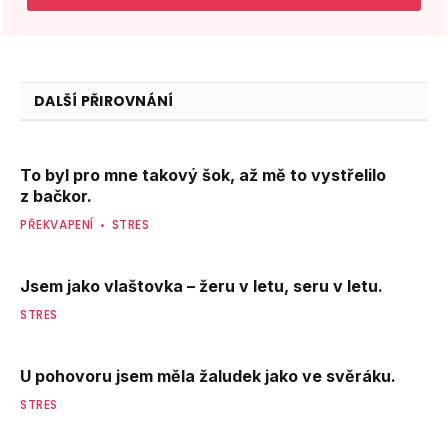
DALŠÍ PŘIROVNÁNÍ
To byl pro mne takový šok, až mě to vystřelilo
z bačkor.
PŘEKVAPENÍ
STRES
Jsem jako vlaštovka – žeru v letu, seru v letu.
STRES
U pohovoru jsem měla žaludek jako ve svěráku.
STRES