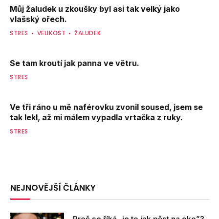
Můj žaludek u zkoušky byl asi tak velký jako
vlašský ořech.
STRES
VELIKOST
ŽALUDEK
Se tam kroutí jak panna ve větru.
STRES
Ve tři ráno u mě naférovku zvonil soused, jsem se
tak lekl, až mi málem vypadla vrtačka z ruky.
STRES
NEJNOVĚJŠÍ ČLÁNKY
Proč se říká „je to jak pěst na oko”?