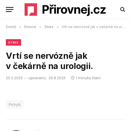
Domů
»
Emoce
»
Stres
»
Vrtí se nervózně jak v čekárně na urologii.
STRES
Vrtí se nervózně jak
v čekárně na urologii.
20.2.2020
upraveno:
29.8.2023
1 minuta čtení
Pohyb