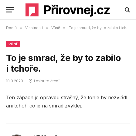
Domů
»
Vlastnosti
»
Vůně
»
To je smrad, že by to zabilo i tchoře.
VŮNĚ
To je smrad, že by to zabilo
i tchoře.
10.9.2020
1 minuta čtení
Ten zápach je opravdu strašný, že tohle by nezvládl
ani tchoř, co je na smrad zvyklej.