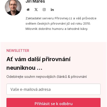
Jiří Mareš
Webová
X
Instagram
LinkedIn
stránka
(Twitter)
Zakladatel serveru Přirovnej.cz a váš průvodce
světem českých přirovnání již od roku 2010.
Milovník dobrého humoru a lahodné kávy.
NEWSLETTER
Ať vám další přirovnání
neuniknou ...
Odebírejte souhrn nejnovějších článků & přirovnání
Přihlásit se k odběru