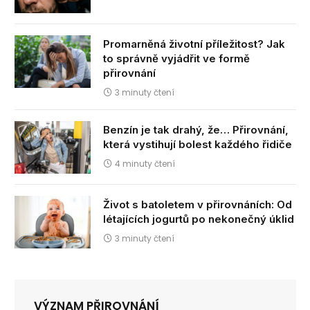
Promarněná životní příležitost? Jak
to správně vyjádřit ve formě
přirovnání
3 minuty čtení
Benzín je tak drahý, že… Přirovnání,
která vystihují bolest každého řidiče
4 minuty čtení
Život s batoletem v přirovnáních: Od
létajících jogurtů po nekonečný úklid
3 minuty čtení
VÝZNAM PŘIROVNÁNÍ