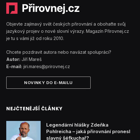
Objevte zajímavý svět českých přirovnání a obohaťte svůj
jazykový projev o nové slovní výrazy. Magazín Přirovnej.cz
je tu s vámi již od roku 2010.
Chcete pozdravit autora nebo navázat spolupráci?
Autor:
Jiří Mareš
E-mail:
jiri.mares@prirovnej.cz
NOVINKY DO E-MAILU
NEJČTENĚJŠÍ ČLÁNKY
Legendární hlášky Zdeňka
Pohlreicha – jaká přirovnání pronesl
slavný šéfkuchař?