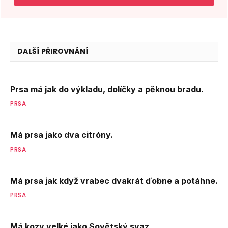
DALŠÍ PŘIROVNÁNÍ
Prsa má jak do výkladu, dolíčky a pěknou bradu.
PRSA
Má prsa jako dva citróny.
PRSA
Má prsa jak když vrabec dvakrát ďobne a potáhne.
PRSA
Má kozy velké jako Sovětský svaz.