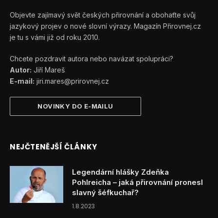
Objevte zajímavý svět českých přirovnání a obohaťte svůj
jazykový projev o nové slovní výrazy. Magazín Přirovnej.cz
je tu s vámi již od roku 2010.
Chcete pozdravit autora nebo navázat spolupráci?
Autor:
Jiří Mareš
E-mail:
jiri.mares@prirovnej.cz
NOVINKY DO E-MAILU
NEJČTENĚJŠÍ ČLÁNKY
Legendární hlášky Zdeňka
Pohlreicha – jaká přirovnání pronesl
slavný šéfkuchař?
1.8.2023