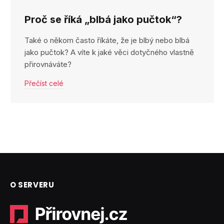
Proč se říká „blbá jako pučtok“?
Také o někom často říkáte, že je blbý nebo blbá
jako pučtok? A víte k jaké věci dotyčného vlastně
přirovnáváte?
Přečíst celé
O SERVERU