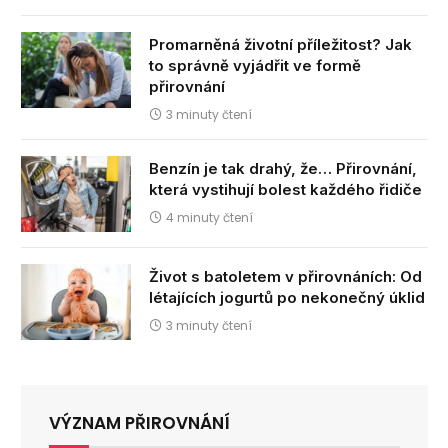
Promarněná životní příležitost? Jak
to správně vyjádřit ve formě
přirovnání
3 minuty čtení
Benzín je tak drahý, že… Přirovnání,
která vystihují bolest každého řidiče
4 minuty čtení
Život s batoletem v přirovnáních: Od
létajících jogurtů po nekonečný úklid
3 minuty čtení
VÝZNAM PŘIROVNÁNÍ