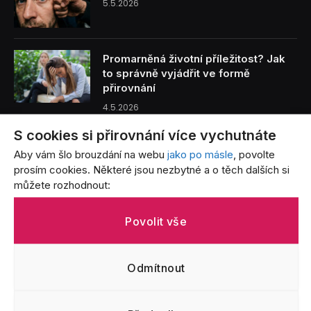
5.5.2026
Promarněná životní příležitost? Jak
to správně vyjádřit ve formě
přirovnání
4.5.2026
S cookies si přirovnání více vychutnáte
Benzín je tak drahý, že… Přirovnání,
Aby vám šlo brouzdání na webu
jako po másle
, povolte
která vystihují bolest každého řidiče
prosím cookies. Některé jsou nezbytné a o těch dalších si
3.5.2026
můžete rozhodnout:
Život s batoletem v přirovnáních: Od
Povolit vše
létajících jogurtů po nekonečný úklid
3.5.2026
Odmítnout