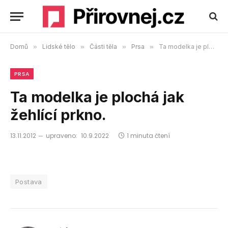
Domů
»
Lidské tělo
»
Části těla
»
Prsa
»
Ta modelka je plochá jak žehlící prkno.
PRSA
Ta modelka je plochá jak
žehlící prkno.
13.11.2012
upraveno:
10.9.2022
1 minuta čtení
Postava