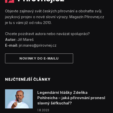
Objevte zajímavý svět českých přirovnání a obohaťte svůj
jazykový projev o nové slovní výrazy. Magazín Přirovnej.cz
je tu s vámi již od roku 2010.
Chcete pozdravit autora nebo navázat spolupráci?
Autor:
Jiří Mareš
E-mail:
jiri.mares@prirovnej.cz
NOVINKY DO E-MAILU
NEJČTENĚJŠÍ ČLÁNKY
Legendární hlášky Zdeňka
Pohlreicha – jaká přirovnání pronesl
slavný šéfkuchař?
1.8.2023