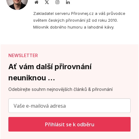
Webová
X
Instagram
LinkedIn
stránka
(Twitter)
Zakladatel serveru Přirovnej.cz a váš průvodce
světem českých přirovnání již od roku 2010.
Milovník dobrého humoru a lahodné kávy.
NEWSLETTER
Ať vám další přirovnání
neuniknou ...
Odebírejte souhrn nejnovějších článků & přirovnání
Přihlásit se k odběru