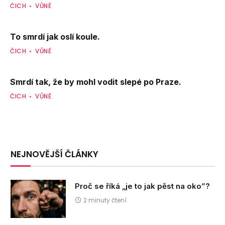
ČICH
VŮNĚ
To smrdí jak oslí koule.
ČICH
VŮNĚ
Smrdí tak, že by mohl vodit slepé po Praze.
ČICH
VŮNĚ
NEJNOVĚJŠÍ ČLÁNKY
Proč se říká „je to jak pěst na oko”?
2 minuty čtení