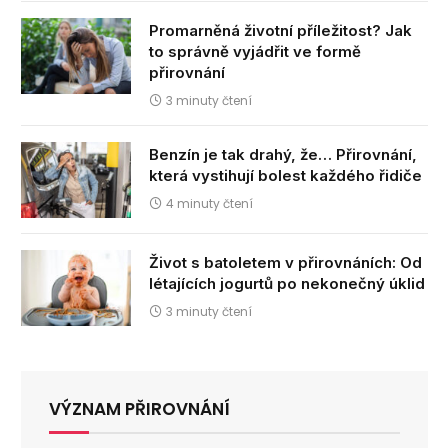
Promarněná životní příležitost? Jak
to správně vyjádřit ve formě
přirovnání
3 minuty čtení
Benzín je tak drahý, že… Přirovnání,
která vystihují bolest každého řidiče
4 minuty čtení
Život s batoletem v přirovnáních: Od
létajících jogurtů po nekonečný úklid
3 minuty čtení
VÝZNAM PŘIROVNÁNÍ