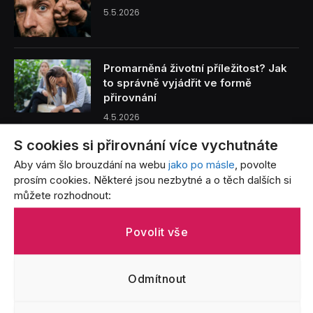
5.5.2026
Promarněná životní příležitost? Jak
to správně vyjádřit ve formě
přirovnání
4.5.2026
S cookies si přirovnání více vychutnáte
Benzín je tak drahý, že… Přirovnání,
Aby vám šlo brouzdání na webu
jako po másle
, povolte
která vystihují bolest každého řidiče
prosím cookies. Některé jsou nezbytné a o těch dalších si
3.5.2026
můžete rozhodnout:
Život s batoletem v přirovnáních: Od
Povolit vše
létajících jogurtů po nekonečný úklid
3.5.2026
Odmítnout