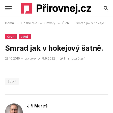
Domů
»
Lidské tělo
»
Smysly
»
Čich
»
Smrad jak v hokejový šatně.
ČICH
VŮNĚ
Smrad jak v hokejový šatně.
23.10.2016
upraveno:
9.9.2022
1 minuta čtení
Sport
Jiří Mareš