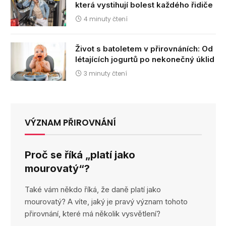
která vystihují bolest každého řidiče
4 minuty čtení
Život s batoletem v přirovnáních: Od
létajících jogurtů po nekonečný úklid
3 minuty čtení
VÝZNAM PŘIROVNÁNÍ
Proč se říká „platí jako
mourovatý“?
Také vám někdo říká, že daně platí jako
mourovatý? A víte, jaký je pravý význam tohoto
přirovnání, které má několik vysvětlení?