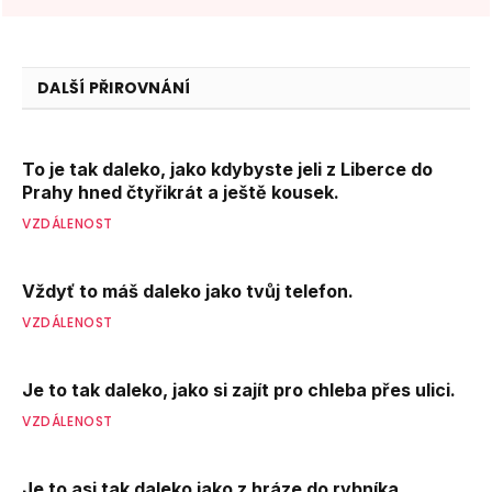
DALŠÍ PŘIROVNÁNÍ
To je tak daleko, jako kdybyste jeli z Liberce do
Prahy hned čtyřikrát a ještě kousek.
VZDÁLENOST
Vždyť to máš daleko jako tvůj telefon.
VZDÁLENOST
Je to tak daleko, jako si zajít pro chleba přes ulici.
VZDÁLENOST
Je to asi tak daleko jako z hráze do rybníka.