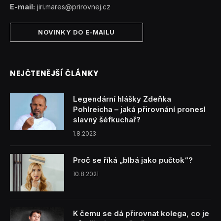
E-mail:
jiri.mares@prirovnej.cz
NOVINKY DO E-MAILU
NEJČTENĚJŠÍ ČLÁNKY
Legendární hlášky Zdeňka
Pohlreicha – jaká přirovnání pronesl
slavný šéfkuchař?
1.8.2023
Proč se říká „blbá jako pučtok“?
10.8.2021
K čemu se dá přirovnat kolega, co je