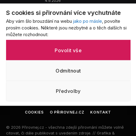
4.5.2026
S cookies si přirovnání více vychutnáte
Benzín je tak drahý, že… Přirovnání,
Aby vám šlo brouzdání na webu
jako po másle
, povolte
která vystihují bolest každého řidiče
prosím cookies. Některé jsou nezbytné a o těch dalších si
3.5.2026
můžete rozhodnout:
Život s batoletem v přirovnáních: Od
Povolit vše
létajících jogurtů po nekonečný úklid
3.5.2026
Odmítnout
Předvolby
CO JE TO PŘIROVNÁNÍ?
OCHRANA OSOBNÍCH ÚDAJŮ
COOKIES
O PŘIROVNEJ.CZ
KONTAKT
© 2026 Přirovnej.cz - všechna zdejší přirovnání můžete volně
citovat, či dále publikovat s uvedením zdroje. // Grafika &