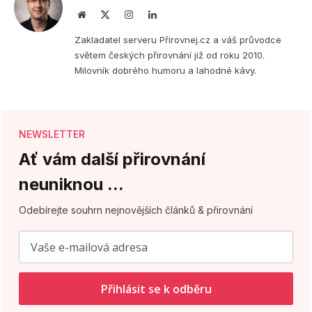
Webová
X
Instagram
LinkedIn
stránka
(Twitter)
Zakladatel serveru Přirovnej.cz a váš průvodce
světem českých přirovnání již od roku 2010.
Milovník dobrého humoru a lahodné kávy.
NEWSLETTER
Ať vám další přirovnání
neuniknou ...
Odebírejte souhrn nejnovějších článků & přirovnání
Přihlásit se k odběru