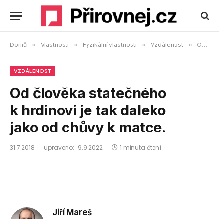
Domů
»
Vlastnosti
»
Fyzikální vlastnosti
»
Vzdálenost
»
Od člověka statečného k hrdinovi je tak daleko jako od chůvy k matce.
VZDÁLENOST
Od člověka statečného
k hrdinovi je tak daleko
jako od chůvy k matce.
31.7.2018
upraveno:
9.9.2022
1 minuta čtení
Jiří Mareš