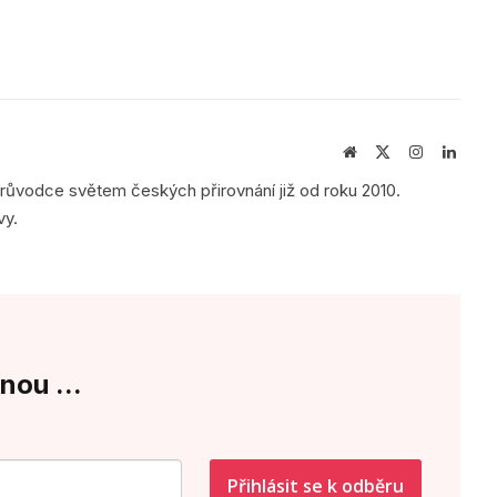
Webová
X
Instagram
Linke
stránka
(Twitter)
průvodce světem českých přirovnání již od roku 2010.
vy.
nou ...
Přihlásit se k odběru