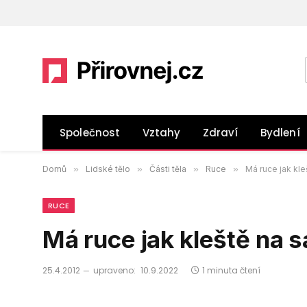
Společnost
Vztahy
Zdraví
Bydlení
Domů
»
Lidské tělo
»
Části těla
»
Ruce
»
Má ruce jak kleš
RUCE
Má ruce jak kleště na s
25.4.2012
upraveno:
10.9.2022
1 minuta čtení