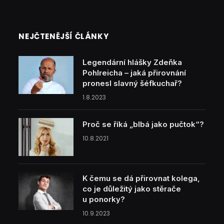
NEJČTENĚJŠÍ ČLÁNKY
Legendární hlášky Zdeňka
Pohlreicha – jaká přirovnání
pronesl slavný šéfkuchař?
1.8.2023
Proč se říká „blbá jako pučtok“?
10.8.2021
K čemu se dá přirovnat kolega,
co je důležitý jako stěrače
u ponorky?
10.9.2023