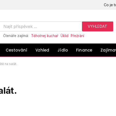
Co je t
Čtenáře zajímá:
Těhotnej kuchař
Úklid
Přežrání
Cestování
Vzhled
Jídlo
Finance
Zajíma
tě na salát.
alát.