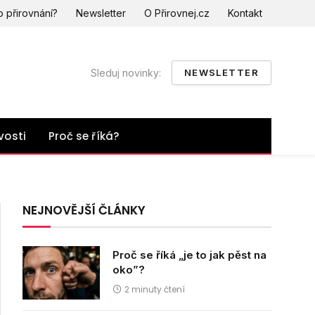
o přirovnání?
Newsletter
O Přirovnej.cz
Kontakt
Sleduj novinky:
NEWSLETTER
vosti
Proč se říká?
NEJNOVĚJŠÍ ČLÁNKY
Proč se říká „je to jak pěst na
oko”?
2 minuty čtení