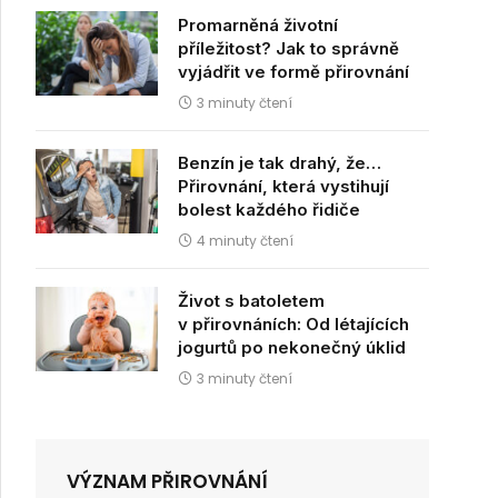
Promarněná životní
příležitost? Jak to správně
vyjádřit ve formě přirovnání
3 minuty čtení
dIn
Benzín je tak drahý, že…
Přirovnání, která vystihují
bolest každého řidiče
4 minuty čtení
Život s batoletem
v přirovnáních: Od létajících
jogurtů po nekonečný úklid
3 minuty čtení
VÝZNAM PŘIROVNÁNÍ