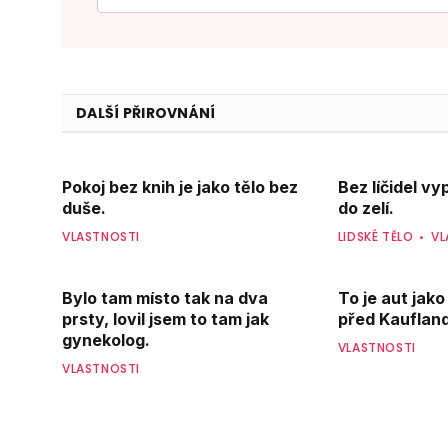
DALŠÍ PŘIROVNÁNÍ
Pokoj bez knih je jako tělo bez
Bez líčidel v
duše.
do zelí.
VLASTNOSTI
LIDSKÉ TĚLO
VL
Bylo tam místo tak na dva
To je aut jako
prsty, lovil jsem to tam jak
před Kauflan
gynekolog.
VLASTNOSTI
VLASTNOSTI