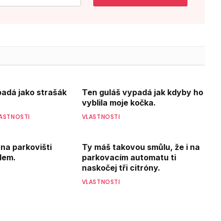
ypadá jako strašák
Ten guláš vypadá jak kdyby ho
vyblila moje kočka.
ASTNOSTI
VLASTNOSTI
 na parkovišti
Ty máš takovou smůlu, že i na
dem.
parkovacím automatu ti
naskočej tři citróny.
VLASTNOSTI