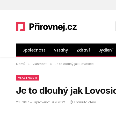
Společnost
Vztahy
Zdraví
Bydlení
Domů
»
Vlastnosti
»
Je to dlouhý jak Lovosice.
VLASTNOSTI
Je to dlouhý jak Lovosi
23.1.2017
upraveno:
9.9.2022
1 minuta čtení