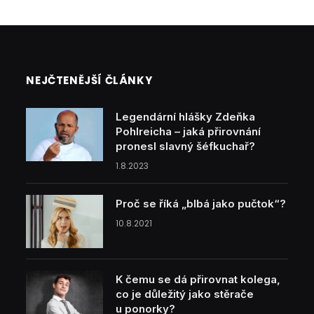
NEJČTENĚJŠÍ ČLÁNKY
Legendární hlášky Zdeňka
Pohlreicha – jaká přirovnání
pronesl slavný šéfkuchař?
1.8.2023
Proč se říká „blbá jako pučtok“?
10.8.2021
K čemu se dá přirovnat kolega,
co je důležitý jako stěrače
u ponorky?