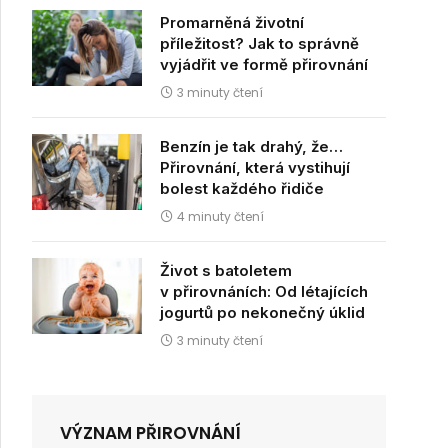
Promarněná životní
příležitost? Jak to správně
vyjádřit ve formě přirovnání
3 minuty čtení
dIn
Benzín je tak drahý, že…
Přirovnání, která vystihují
bolest každého řidiče
4 minuty čtení
Život s batoletem
v přirovnáních: Od létajících
jogurtů po nekonečný úklid
3 minuty čtení
VÝZNAM PŘIROVNÁNÍ