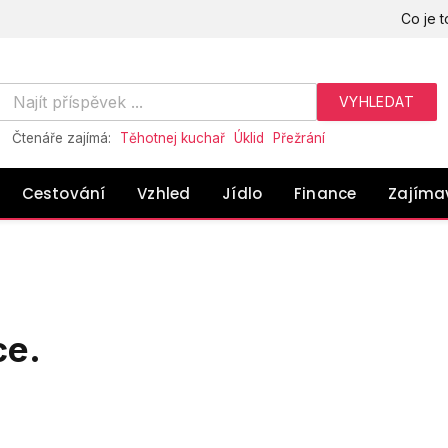
Co je t
Čtenáře zajímá:
Těhotnej kuchař
Úklid
Přežrání
Cestování
Vzhled
Jídlo
Finance
Zajíma
ce.