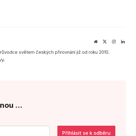
Webová
X
Instagram
Linke
stránka
(Twitter)
průvodce světem českých přirovnání již od roku 2010.
vy.
nou ...
Přihlásit se k odběru