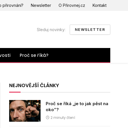
o přirovnání?
Newsletter
O Přirovnej.cz
Kontakt
Sleduj novinky:
NEWSLETTER
vosti
Proč se říká?
NEJNOVĚJŠÍ ČLÁNKY
Proč se říká „je to jak pěst na
oko”?
2 minuty čtení