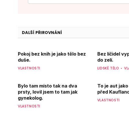
DALŠÍ PŘIROVNÁNÍ
Pokoj bez knih je jako tělo bez
Bez líčidel v
duše.
do zelí.
VLASTNOSTI
LIDSKÉ TĚLO
VL
Bylo tam místo tak na dva
To je aut jako
prsty, lovil jsem to tam jak
před Kauflan
gynekolog.
VLASTNOSTI
VLASTNOSTI