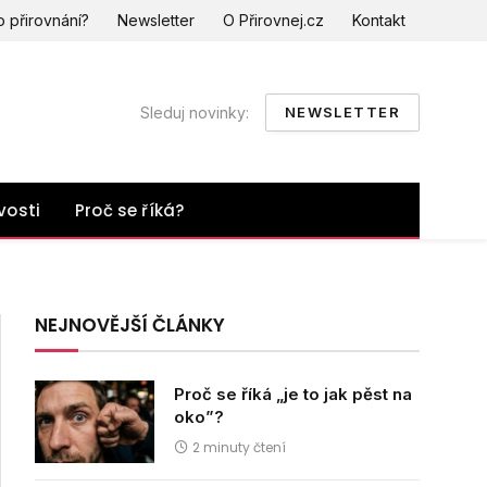
o přirovnání?
Newsletter
O Přirovnej.cz
Kontakt
Sleduj novinky:
NEWSLETTER
vosti
Proč se říká?
NEJNOVĚJŠÍ ČLÁNKY
Proč se říká „je to jak pěst na
oko”?
2 minuty čtení