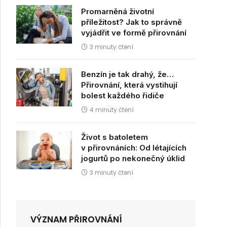
Promarněná životní
příležitost? Jak to správně
vyjádřit ve formě přirovnání
3 minuty čtení
dIn
Benzín je tak drahý, že…
Přirovnání, která vystihují
bolest každého řidiče
4 minuty čtení
Život s batoletem
v přirovnáních: Od létajících
jogurtů po nekonečný úklid
3 minuty čtení
VÝZNAM PŘIROVNÁNÍ