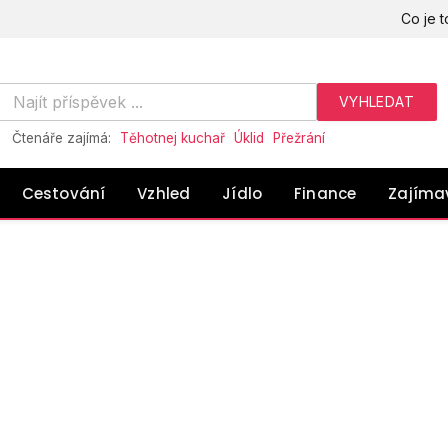
Co je t
Čtenáře zajímá:
Těhotnej kuchař
Úklid
Přežrání
Cestování
Vzhled
Jídlo
Finance
Zajíma