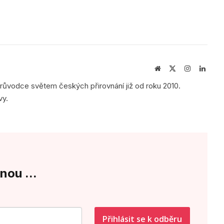
Webová
X
Instagram
Linke
stránka
(Twitter)
průvodce světem českých přirovnání již od roku 2010.
vy.
nou ...
Přihlásit se k odběru