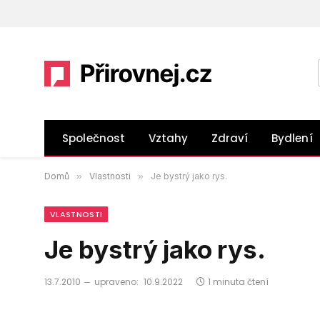
Společnost
Vztahy
Zdraví
Bydlení
Domů
»
Vlastnosti
»
Je bystrý jako rys.
VLASTNOSTI
Je bystrý jako rys.
13.7.2010
upraveno:
10.9.2022
1 minuta čtení