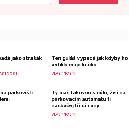
ypadá jako strašák
Ten guláš vypadá jak kdyby ho
vyblila moje kočka.
ASTNOSTI
VLASTNOSTI
 na parkovišti
Ty máš takovou smůlu, že i na
dem.
parkovacím automatu ti
naskočej tři citróny.
VLASTNOSTI