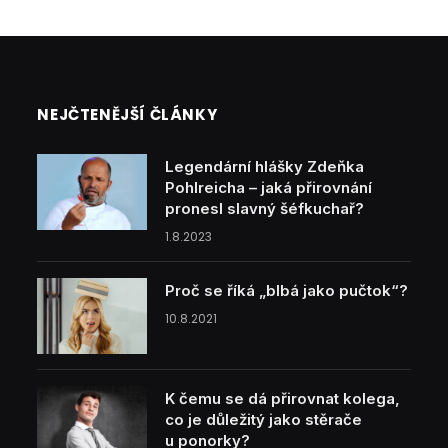
NEJČTENĚJŠÍ ČLÁNKY
Legendární hlášky Zdeňka
Pohlreicha – jaká přirovnání
pronesl slavný šéfkuchař?
1.8.2023
Proč se říká „blbá jako pučtok“?
10.8.2021
K čemu se dá přirovnat kolega,
co je důležitý jako stěrače
u ponorky?